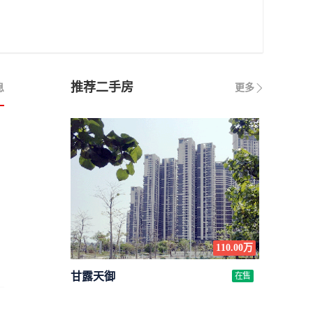
推荐二手房
息
更多
110.00万
甘露天御
在售