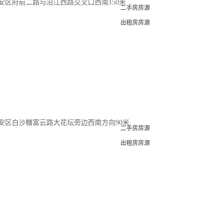
安区府前二路与沿江西路交叉口西南150米
二手房房源
出租房房源
安区白沙糖富云路大花坛旁边西南方向90米
二手房房源
出租房房源