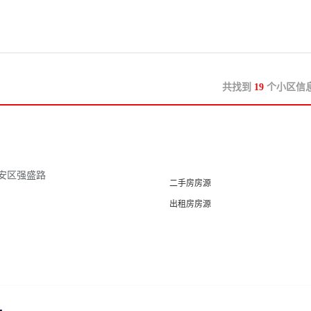
共找到
19
个小区信
安区强盛路
二手房房源
出租房房源