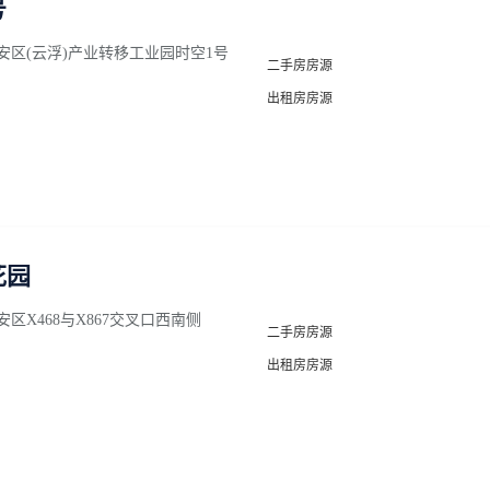
号
安区(云浮)产业转移工业园时空1号
二手房房源
出租房房源
花园
区X468与X867交叉口西南侧
二手房房源
出租房房源