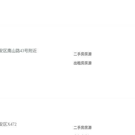
安区鹰山路43号附近
二手房房源
出租房房源
区X472
二手房房源