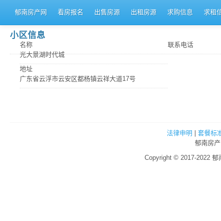
郁南房产网
看房报名
出售房源
出租房源
求购信息
求租
小区信息
名称
联系电话
光大景湖时代城
地址
广东省云浮市云安区都杨镇云祥大道17号
法律申明
|
套餐标
郁南房产
Copyright © 2017-2022 郁