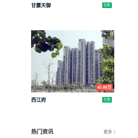
甘露天御
在售
万
45.00万
西江府
在售
热门资讯
更多