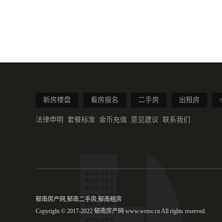
新房楼盘
看房报名
二手房
出租房
法律申明
套餐标准
金币充值
意见建议
联系我们
郁南房产网,郁南二手房,郁南租房
Copyright © 2017-2022 郁南房产网 www.wrnw.cn All rights reserved.