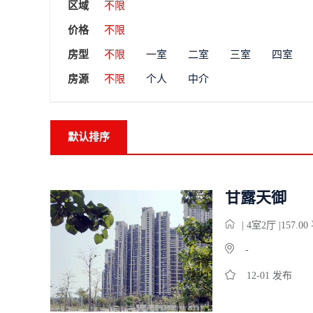
区域
不限
价格
不限
房型
不限
一室
二室
三室
四室
房源
不限
个人
中介
默认排序
甘露天御
| 4
室
2
厅 |157.0
-
12-01 发布