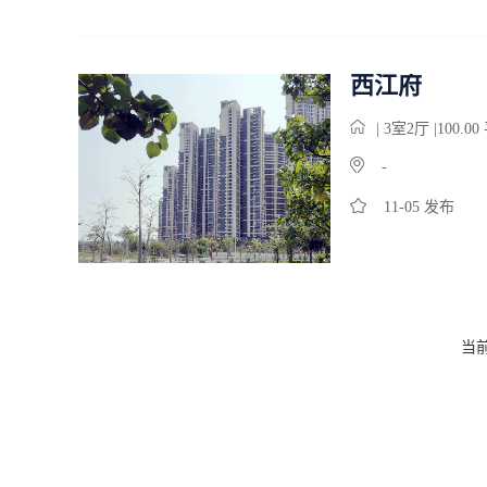
西江府
| 3
室
2
厅 |100.0
-
11-05 发布
当前