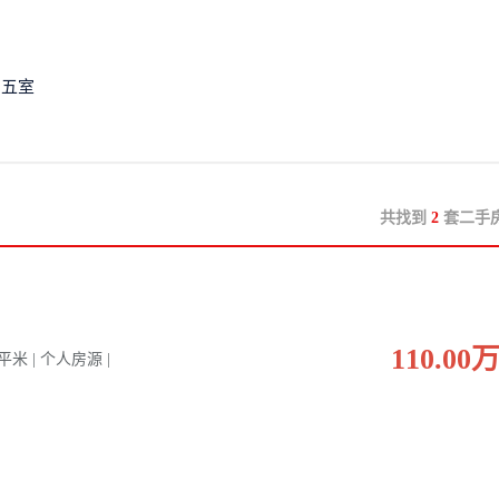
五室
共找到
2
套二手
110.00
0 平米 | 个人房源 |