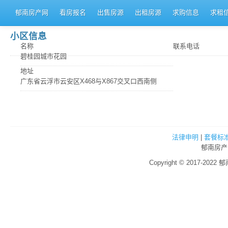
郁南房产网
看房报名
出售房源
出租房源
求购信息
求租
小区信息
名称
联系电话
碧桂园城市花园
地址
广东省云浮市云安区X468与X867交叉口西南侧
法律申明
|
套餐标
郁南房产
Copyright © 2017-2022 郁