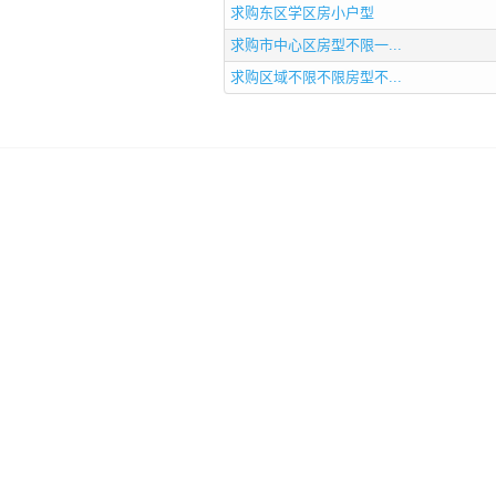
求购东区学区房小户型
求购市中心区房型不限一...
求购区域不限不限房型不...