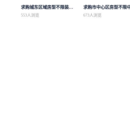
求购城东区域房型不限装修不限
553
人浏览
673
人浏览