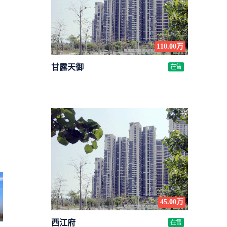
110.00万
甘露天御
在售
45.00万
西江府
在售