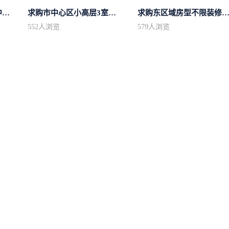
求购市中心区房型不限中档装修
求购市中心区小高层3室精致装修
求购东区域房型不限装修不
552
人浏览
579
人浏览